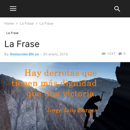
Home
La Frase
La Frase
La Frase
La Frase
1347
0
By
Redacción BN.es
-
30 enero, 2019