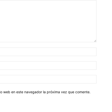
Nombre:
Correo
electróni
Sitio
web:
itio web en este navegador la próxima vez que comente.