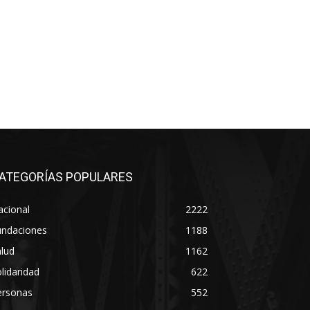
ATEGORÍAS POPULARES
acional
2222
undaciones
1188
lud
1162
lidaridad
622
ersonas
552