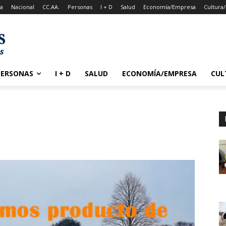
a
Nacional
CC.AA.
Personas
I + D
Salud
Economía/Empresa
Cultura
PERSONAS
I + D
SALUD
ECONOMÍA/EMPRESA
CUL