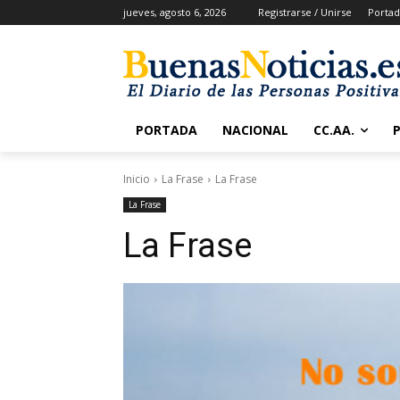
jueves, agosto 6, 2026
Registrarse / Unirse
Portad
PORTADA
NACIONAL
CC.AA.
Inicio
La Frase
La Frase
La Frase
La Frase