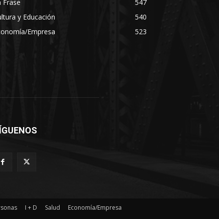
 Frase
547
ltura y Educación
540
conomía/Empresa
523
ÍGUENOS
rsonas
I + D
Salud
Economía/Empresa