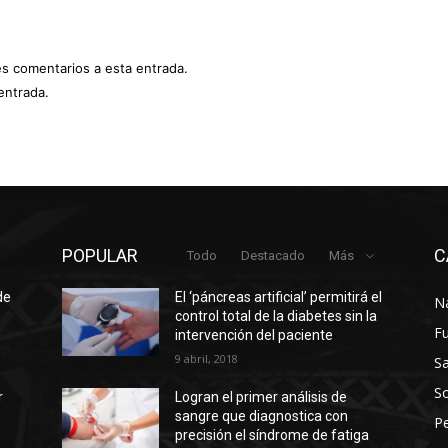
es comentarios a esta entrada.
entrada.
POPULAR
C
Todo
Destacado
Más
de
El ‘páncreas artificial’ permitirá el
N
control total de la diabetes sin la
F
intervención del paciente
9 abril, 2018
Sa
So
r
Logran el primer análisis de
sangre que diagnostica con
P
precisión el síndrome de fatiga