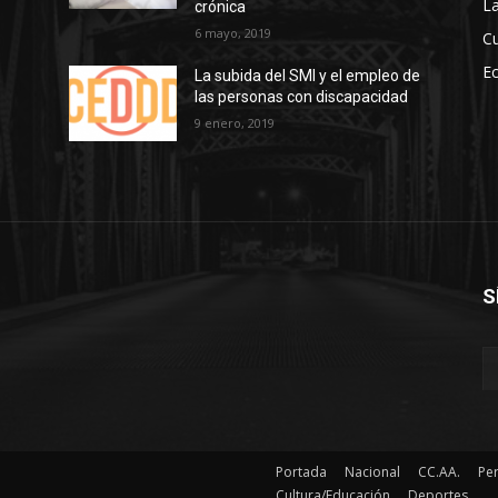
La
crónica
6 mayo, 2019
Cu
E
La subida del SMI y el empleo de
las personas con discapacidad
s
9 enero, 2019
S
Portada
Nacional
CC.AA.
Pe
Cultura/Educación
Deportes