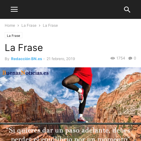
Home
La Frase
La Frase
La Frase
La Frase
1754
0
By
Redacción BN.es
-
21 febrero, 2019