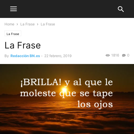
Home
La Frase
La Frase
La Frase
La Frase
1816
0
By
Redacción BN.es
-
22 febrero, 2019