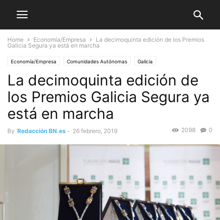
Home
Economía/Empresa
La decimoquinta edición de los Premios
Galicia Segura ya está en marcha
Economía/Empresa
Comunidades Autónomas
Galicia
La decimoquinta edición de
los Premios Galicia Segura ya
está en marcha
2098
0
By
Redacción BN.es
-
26 febrero, 2019