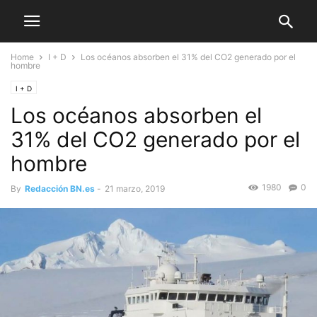
Home
I + D
Los océanos absorben el 31% del CO2 generado por el
hombre
I + D
Los océanos absorben el
31% del CO2 generado por el
hombre
1980
0
By
Redacción BN.es
-
21 marzo, 2019