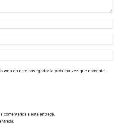
Nombre:
Correo
electróni
Sitio
web:
itio web en este navegador la próxima vez que comente.
es comentarios a esta entrada.
entrada.