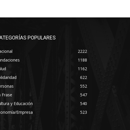
ATEGORÍAS POPULARES
acional
2222
undaciones
1188
lud
1162
lidaridad
622
ersonas
552
 Frase
547
ltura y Educación
540
conomía/Empresa
523