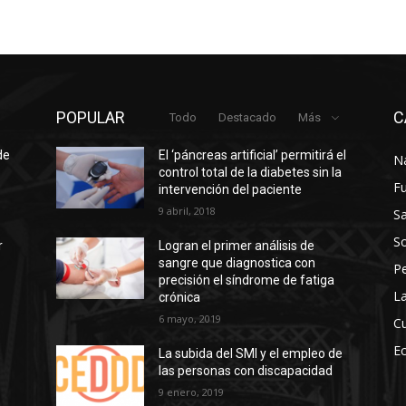
POPULAR
C
Todo
Destacado
Más
de
El ‘páncreas artificial’ permitirá el
N
control total de la diabetes sin la
F
intervención del paciente
9 abril, 2018
Sa
So
r
Logran el primer análisis de
sangre que diagnostica con
P
precisión el síndrome de fatiga
La
crónica
6 mayo, 2019
Cu
E
La subida del SMI y el empleo de
las personas con discapacidad
s
9 enero, 2019