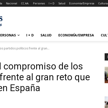
da
Nacional
CC.AA.
Personas
I + D
Salud
Economía/Empresa
Cultura
PERSONAS
I + D
SALUD
ECONOMÍA/EMPRESA
CUL
s partidos políticos frente al gran...
el compromiso de los
frente al gran reto que
 en España