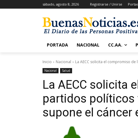
sábado, agosto 8, 2026
Registrarse / Unirse
Porta
PORTADA
NACIONAL
CC.AA.
Inicio
Nacional
La AECC solicita el compromiso de lo
Nacional
Salud
La AECC solicita 
partidos políticos 
supone el cáncer