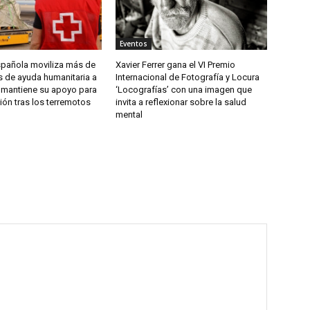
Eventos
spañola moviliza más de
Xavier Ferrer gana el VI Premio
s de ayuda humanitaria a
Internacional de Fotografía y Locura
 mantiene su apoyo para
‘Locografías’ con una imagen que
ión tras los terremotos
invita a reflexionar sobre la salud
mental