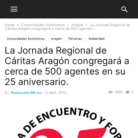
Home
Comunidades Autónomas
Aragón
La Jornada Regional de
Cáritas Aragón congregará a cerca de 500 agentes...
Comunidades Autónomas
Aragón
Personas
Solidaridad
La Jornada Regional de
Cáritas Aragón congregará a
cerca de 500 agentes en su
25 aniversario.
1998
0
By
Redacción BN.es
-
5 abril, 2019