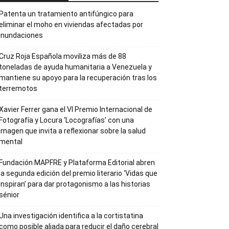
Patenta un tratamiento antifúngico para
eliminar el moho en viviendas afectadas por
inundaciones
Cruz Roja Española moviliza más de 88
toneladas de ayuda humanitaria a Venezuela y
mantiene su apoyo para la recuperación tras los
terremotos
Xavier Ferrer gana el VI Premio Internacional de
Fotografía y Locura ‘Locografías’ con una
imagen que invita a reflexionar sobre la salud
mental
Fundación MAPFRE y Plataforma Editorial abren
la segunda edición del premio literario ‘Vidas que
Inspiran’ para dar protagonismo a las historias
sénior
Una investigación identifica a la cortistatina
como posible aliada para reducir el daño cerebral