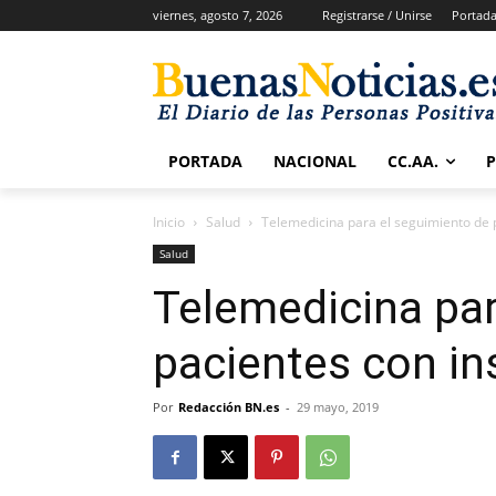
viernes, agosto 7, 2026
Registrarse / Unirse
Portad
PORTADA
NACIONAL
CC.AA.
Inicio
Salud
Telemedicina para el seguimiento de p
Salud
Telemedicina par
pacientes con in
Por
Redacción BN.es
-
29 mayo, 2019