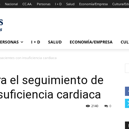
a
Nacional
CC.AA.
Personas
I + D
Salud
Economía/Empresa
Cultura/Ed
PERSONAS
I + D
SALUD
ECONOMÍA/EMPRESA
CUL
acientes con insuficiencia cardiaca
a el seguimiento de
suficiencia cardiaca
2140
0