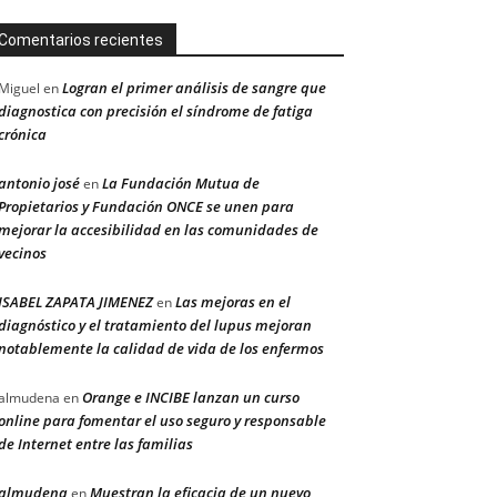
Comentarios recientes
Logran el primer análisis de sangre que
Miguel
en
diagnostica con precisión el síndrome de fatiga
crónica
antonio josé
La Fundación Mutua de
en
Propietarios y Fundación ONCE se unen para
mejorar la accesibilidad en las comunidades de
vecinos
ISABEL ZAPATA JIMENEZ
Las mejoras en el
en
diagnóstico y el tratamiento del lupus mejoran
notablemente la calidad de vida de los enfermos
Orange e INCIBE lanzan un curso
almudena
en
online para fomentar el uso seguro y responsable
de Internet entre las familias
almudena
Muestran la eficacia de un nuevo
en