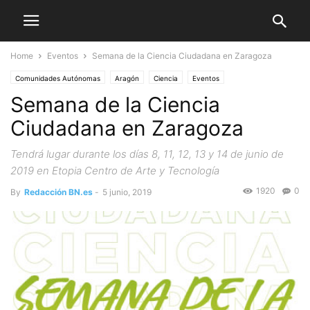
Home
Eventos
Semana de la Ciencia Ciudadana en Zaragoza
Comunidades Autónomas
Aragón
Ciencia
Eventos
Semana de la Ciencia
Ciudadana en Zaragoza
Tendrá lugar durante los días 8, 11, 12, 13 y 14 de junio de
2019 en Etopia Centro de Arte y Tecnología
1920
0
By
Redacción BN.es
-
5 junio, 2019