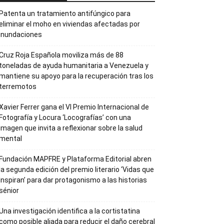
Patenta un tratamiento antifúngico para
eliminar el moho en viviendas afectadas por
inundaciones
Cruz Roja Española moviliza más de 88
toneladas de ayuda humanitaria a Venezuela y
mantiene su apoyo para la recuperación tras los
terremotos
Xavier Ferrer gana el VI Premio Internacional de
Fotografía y Locura ‘Locografías’ con una
imagen que invita a reflexionar sobre la salud
mental
Fundación MAPFRE y Plataforma Editorial abren
la segunda edición del premio literario ‘Vidas que
Inspiran’ para dar protagonismo a las historias
sénior
Una investigación identifica a la cortistatina
como posible aliada para reducir el daño cerebral