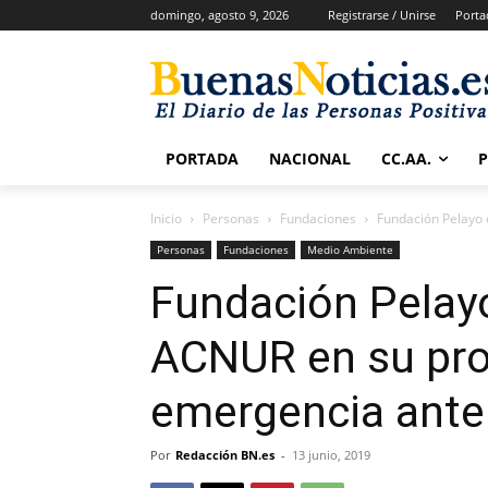
domingo, agosto 9, 2026
Registrarse / Unirse
Porta
PORTADA
NACIONAL
CC.AA.
Inicio
Personas
Fundaciones
Fundación Pelayo 
Personas
Fundaciones
Medio Ambiente
Fundación Pelay
ACNUR en su pr
emergencia ante e
Por
Redacción BN.es
-
13 junio, 2019