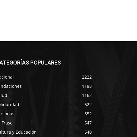
ATEGORÍAS POPULARES
acional
2222
undaciones
1188
alud
1162
lidaridad
622
ersonas
552
 Frase
547
ultura y Educación
540