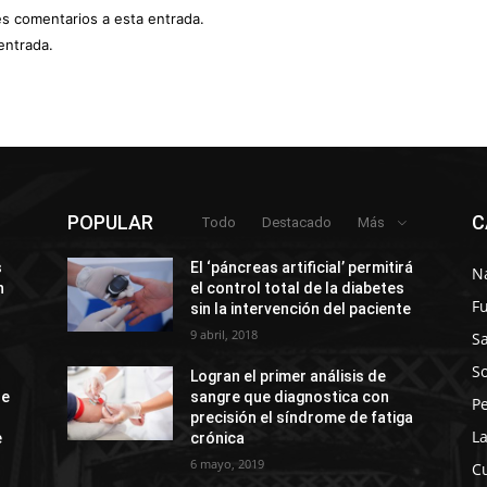
es comentarios a esta entrada.
entrada.
POPULAR
C
Todo
Destacado
Más
s
El ‘páncreas artificial’ permitirá
N
n
el control total de la diabetes
F
sin la intervención del paciente
9 abril, 2018
S
So
Logran el primer análisis de
de
sangre que diagnostica con
P
precisión el síndrome de fatiga
La
e
crónica
6 mayo, 2019
C