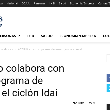
da
Nacional
CC.AA.
Personas
I + D
Salud
Economía/Empresa
Cultura/
PERSONAS
I + D
SALUD
ECONOMÍA/EMPRESA
CUL
colabora con ACNUR en su programa de emergencia ante el...
o colabora con
ograma de
l ciclón Idai
1539
0