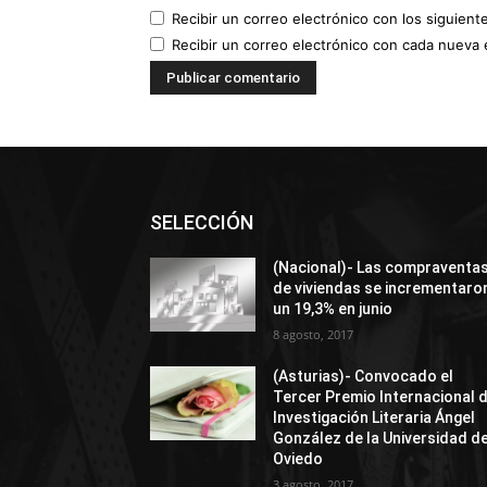
Recibir un correo electrónico con los siguient
Recibir un correo electrónico con cada nueva 
SELECCIÓN
(Nacional)- Las compraventa
de viviendas se incrementaro
un 19,3% en junio
8 agosto, 2017
(Asturias)- Convocado el
Tercer Premio Internacional 
Investigación Literaria Ángel
González de la Universidad d
Oviedo
3 agosto, 2017