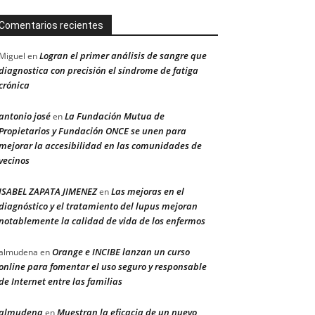
Comentarios recientes
Logran el primer análisis de sangre que
Miguel
en
diagnostica con precisión el síndrome de fatiga
crónica
antonio josé
La Fundación Mutua de
en
Propietarios y Fundación ONCE se unen para
mejorar la accesibilidad en las comunidades de
vecinos
ISABEL ZAPATA JIMENEZ
Las mejoras en el
en
diagnóstico y el tratamiento del lupus mejoran
notablemente la calidad de vida de los enfermos
Orange e INCIBE lanzan un curso
almudena
en
online para fomentar el uso seguro y responsable
de Internet entre las familias
almudena
Muestran la eficacia de un nuevo
en