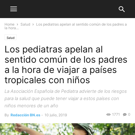
Home
Salud
Los pediatras apelan al sentido común de los padres a
la hora...
Salud
Los pediatras apelan al
sentido común de los padres
a la hora de viajar a países
tropicales con niños
La Asociación Española de Pediatra advierte de los riesgos
para la salud que puede tener viajar a estos países con
niños menores de un año
1771
0
By
Redacción BN.es
-
10 julio, 2019