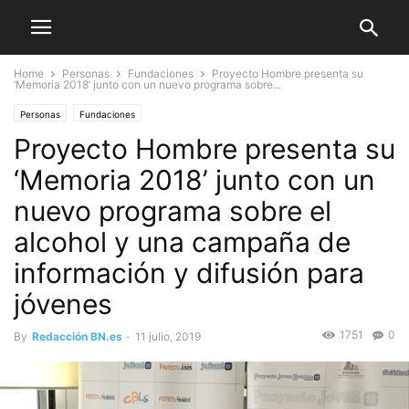
Home
Personas
Fundaciones
Proyecto Hombre presenta su
‘Memoria 2018’ junto con un nuevo programa sobre...
Personas
Fundaciones
Proyecto Hombre presenta su
‘Memoria 2018’ junto con un
nuevo programa sobre el
alcohol y una campaña de
información y difusión para
jóvenes
1751
0
By
Redacción BN.es
-
11 julio, 2019