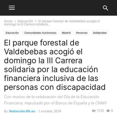
Home
Educación
El parque forestal de Valdebebas acogió el
domingo la III Carrera solidaria...
Educación
Comunidades Autónomas
Madrid
Personas
Solidaridad
El parque forestal de
Valdebebas acogió el
domingo la III Carrera
solidaria por la educación
financiera inclusiva de las
personas con discapacidad
Con motivo de la celebración del Día de la Educación
Financiera, impulsado por el Banco de España y la CNMV
1722
0
By
Redacción BN.es
-
1 octubre, 2019