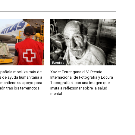
Eventos
spañola moviliza más de
Xavier Ferrer gana el VI Premio
s de ayuda humanitaria a
Internacional de Fotografía y Locura
 mantiene su apoyo para
‘Locografías’ con una imagen que
ión tras los terremotos
invita a reflexionar sobre la salud
mental