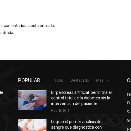
es comentarios a esta entrada.
entrada.
POPULAR
C
Todo
Destacado
Más
de
El ‘páncreas artificial’ permitirá el
N
control total de la diabetes sin la
F
intervención del paciente
9 abril, 2018
Sa
So
r
Logran el primer análisis de
sangre que diagnostica con
P