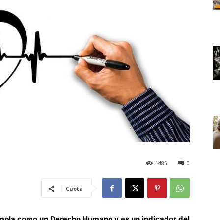
1485
0
Cuota
empla como un Derecho Humano y es un indicador del