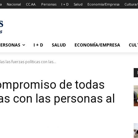
a
Nacional
CC.AA.
Personas
I + D
Salud
Economía/Empresa
Cultura
PERSONAS
I + D
SALUD
ECONOMÍA/EMPRESA
CUL
 las fuerzas políticas con las...
compromiso de todas
cas con las personas al