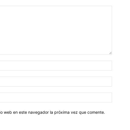
Nombre:
Correo
electróni
Sitio
web:
itio web en este navegador la próxima vez que comente.