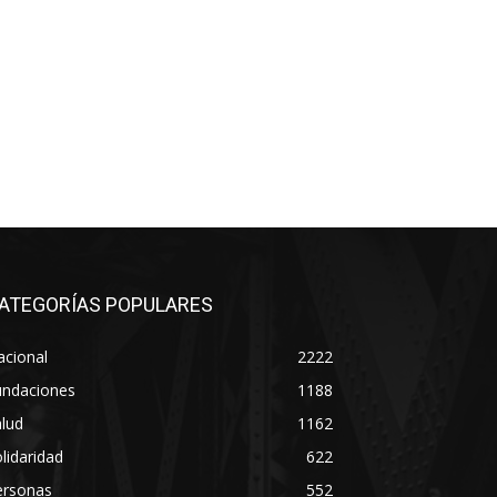
ATEGORÍAS POPULARES
acional
2222
undaciones
1188
lud
1162
lidaridad
622
ersonas
552