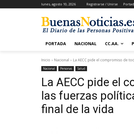
lunes, agosto 10, 2026
Registrarse / Unirse
Portad
PORTADA
NACIONAL
CC.AA.
Inicio
Nacional
La AECC pide el compromiso de todas
Nacional
Personas
Salud
La AECC pide el 
las fuerzas políti
final de la vida