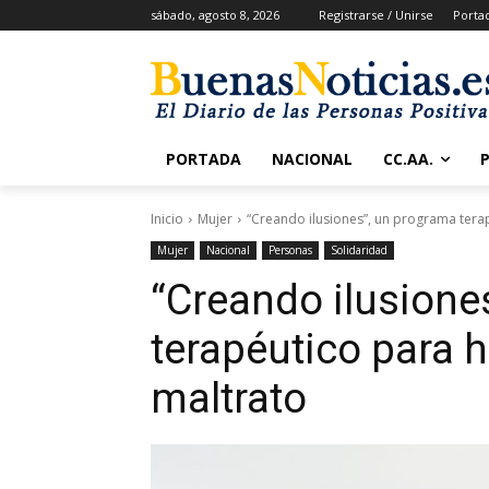
sábado, agosto 8, 2026
Registrarse / Unirse
Porta
PORTADA
NACIONAL
CC.AA.
Inicio
Mujer
“Creando ilusiones”, un programa terap
Mujer
Nacional
Personas
Solidaridad
“Creando ilusione
terapéutico para h
maltrato