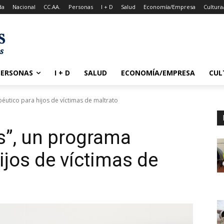
da
Nacional
CC.AA.
Personas
I + D
Salud
Economía/Empresa
Cultura
PERSONAS
I + D
SALUD
ECONOMÍA/EMPRESA
CUL
éutico para hijos de víctimas de maltrato
s”, un programa
ijos de víctimas de