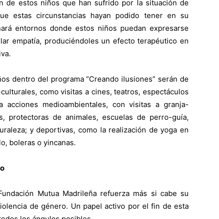
ón de estos niños que han sufrido por la situación de
que estas circunstancias hayan podido tener en su
onará entornos donde estos niños puedan expresarse
llar empatía, produciéndoles un efecto terapéutico en
iva.
iños dentro del programa “Creando ilusiones” serán de
culturales, como visitas a cines, teatros, espectáculos
a acciones medioambientales, con visitas a granja-
, protectoras de animales, escuelas de perro-guía,
turaleza; y deportivas, como la realización de yoga en
lo, boleras o yincanas.
ro
 Fundación Mutua Madrileña refuerza más si cabe su
iolencia de género. Un papel activo por el fin de esta
todos los ángulos posibles.