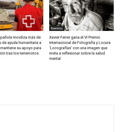
Eventos
spañola moviliza más de
Xavier Ferrer gana el VI Premio
s de ayuda humanitaria a
Internacional de Fotografía y Locura
 mantiene su apoyo para
‘Locografías’ con una imagen que
ión tras los terremotos
invita a reflexionar sobre la salud
mental