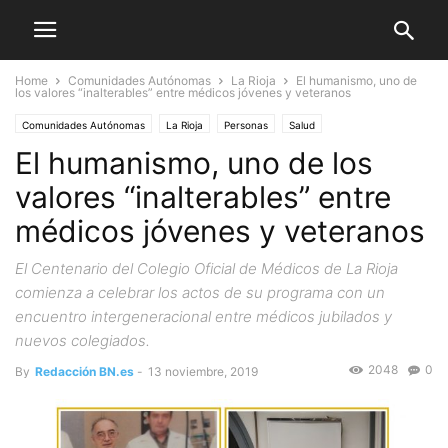
Home
Comunidades Autónomas
La Rioja
El humanismo, uno de
los valores “inalterables” entre médicos jóvenes y veteranos
Comunidades Autónomas
La Rioja
Personas
Salud
El humanismo, uno de los
valores “inalterables” entre
médicos jóvenes y veteranos
El Centenario del Colegio Oficial de Médicos de La Rioja
comienza a celebrar los actos de su programa con un
encuentro intergeneracional entre médicos jubilados y
nuevos colegiados.
2048
0
By
Redacción BN.es
-
13 noviembre, 2019