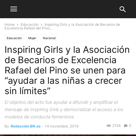
Home
Educación
Inspiring Girls y la Asociación de Becarios de
Excelencia Rafael del Pino...
Educación
Mujer
Nacional
Inspiring Girls y la Asociación
de Becarios de Excelencia
Rafael del Pino se unen para
“ayudar a las niñas a crecer
sin límites”
El objetivo del acto fue ayudar a difundir y amplificar el
mensaje de Inspiring Girls y democratizar el acceso a los
modelos de conducta femeninos
2154
0
By
Redacción BN.es
-
14 noviembre, 2019