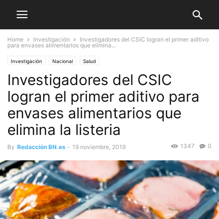
Home
Investigación
Investigadores del CSIC logran el primer aditivo
para envases alimentarios que elimina...
Investigación
Nacional
Salud
Investigadores del CSIC
logran el primer aditivo para
envases alimentarios que
elimina la listeria
1347
0
By
Redacción BN.es
-
19 noviembre, 2019