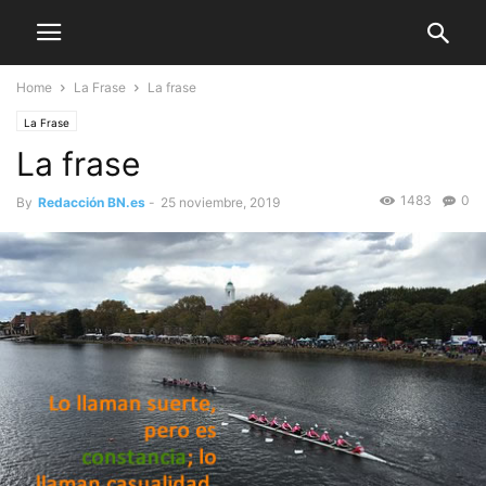
Home
La Frase
La frase
La Frase
La frase
1483
0
By
Redacción BN.es
-
25 noviembre, 2019