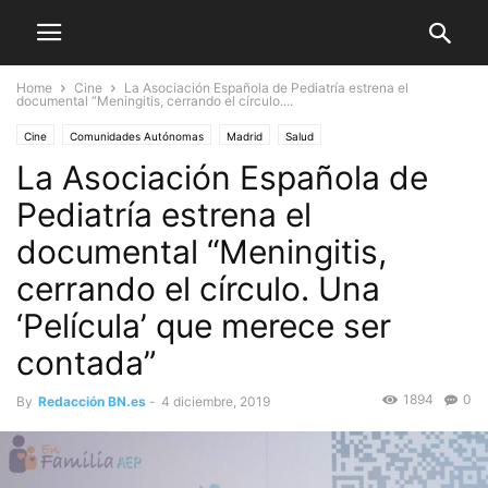
Home
Cine
La Asociación Española de Pediatría estrena el
documental “Meningitis, cerrando el círculo....
Cine
Comunidades Autónomas
Madrid
Salud
La Asociación Española de
Pediatría estrena el
documental “Meningitis,
cerrando el círculo. Una
‘Película’ que merece ser
contada”
1894
0
By
Redacción BN.es
-
4 diciembre, 2019