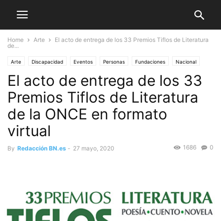
Home
Arte
El acto de entrega de los 33 Premios Tiflos de Literatura
de...
Arte
Discapacidad
Eventos
Personas
Fundaciones
Nacional
El acto de entrega de los 33
Premios Tiflos de Literatura
de la ONCE en formato
virtual
1686
0
By
Redacción BN.es
-
27 mayo, 2020