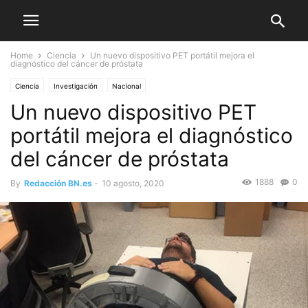
Home
Ciencia
Un nuevo dispositivo PET portátil mejora el
diagnóstico del cáncer de próstata
Ciencia
Investigación
Nacional
Un nuevo dispositivo PET
portátil mejora el diagnóstico
del cáncer de próstata
1888
0
By
Redacción BN.es
-
10 agosto, 2020