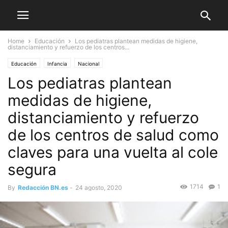
Home
Educación
Los pediatras plantean medidas de higiene,
distanciamiento y refuerzo de los centros...
Educación
Infancia
Nacional
Los pediatras plantean
medidas de higiene,
distanciamiento y refuerzo
de los centros de salud como
claves para una vuelta al cole
segura
1714
1
By
Redacción BN.es
-
24 agosto, 2020