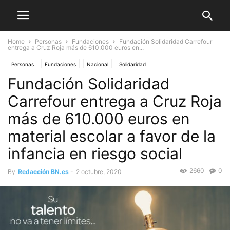
Home
Personas
Fundaciones
Fundación Solidaridad Carrefour
entrega a Cruz Roja más de 610.000 euros en...
Personas
Fundaciones
Nacional
Solidaridad
Fundación Solidaridad
Carrefour entrega a Cruz Roja
más de 610.000 euros en
material escolar a favor de la
infancia en riesgo social
2660
0
By
Redacción BN.es
-
2 octubre, 2020