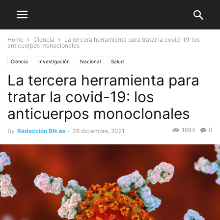
Home
Ciencia
La tercera herramienta para tratar la covid-19: los
anticuerpos monoclonales
Ciencia
Investigación
Nacional
Salud
La tercera herramienta para
tratar la covid-19: los
anticuerpos monoclonales
1684
0
By
Redacción BN.es
-
28 diciembre, 2021