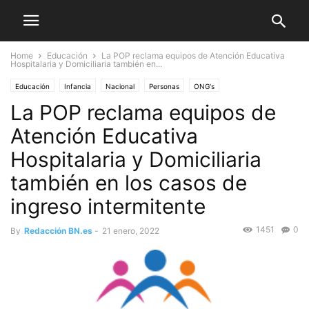
Home
Educación
La POP reclama equipos de Atención Educativa
Hospitalaria y Domiciliaria también en...
Educación
Infancia
Nacional
Personas
ONG's
La POP reclama equipos de
Atención Educativa
Hospitalaria y Domiciliaria
también en los casos de
ingreso intermitente
1451
0
By
Redacción BN.es
-
21 enero, 2022