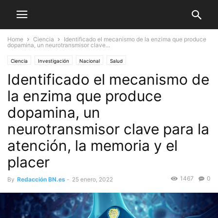
Home
Ciencia
Identificado el mecanismo de la enzima que produce
dopamina, un neurotransmisor clave...
Ciencia
Investigación
Nacional
Salud
Identificado el mecanismo de
la enzima que produce
dopamina, un
neurotransmisor clave para la
atención, la memoria y el
placer
1467
0
By
Redacción BN.es
-
25 enero, 2022