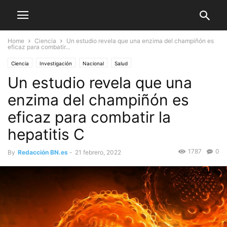
Home
Ciencia
Un estudio revela que una enzima del champiñón es
eficaz para combatir...
Ciencia
Investigación
Nacional
Salud
Un estudio revela que una
enzima del champiñón es
eficaz para combatir la
hepatitis C
1787
0
By
Redacción BN.es
-
21 febrero, 2022