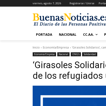
viernes, agosto 7, 2026
Registrarse / Unirse
Porta
PORTADA
NACIONAL
CC.AA.
Inicio
Economía/Empresa
‘Girasoles Solidarios’, c
Economía/Empresa
Nacional
ONG's
Solidaridad
‘Girasoles Solidar
de los refugiados