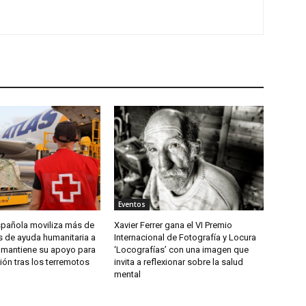
Eventos
spañola moviliza más de
Xavier Ferrer gana el VI Premio
s de ayuda humanitaria a
Internacional de Fotografía y Locura
 mantiene su apoyo para
‘Locografías’ con una imagen que
ión tras los terremotos
invita a reflexionar sobre la salud
mental