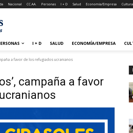
da
Nacional
CC.AA.
Personas
I + D
Salud
Economía/Empresa
Cultur
PERSONAS
I + D
SALUD
ECONOMÍA/EMPRESA
CUL
ampaña a favor de los refugiados ucranianos
ios’, campaña a favor
 ucranianos