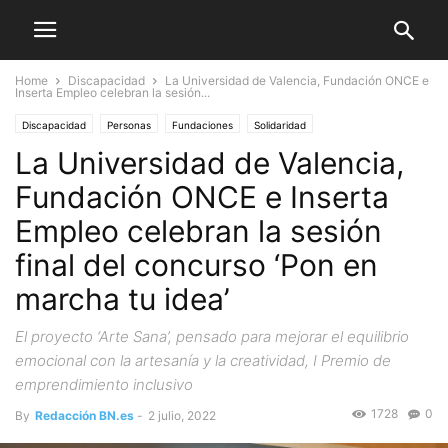
Home
Discapacidad
La Universidad de Valencia, Fundación ONCE e
Inserta Empleo celebran la sesión...
Discapacidad
Personas
Fundaciones
Solidaridad
La Universidad de Valencia,
Comunidades Autónomas
Valencia
Fundación ONCE e Inserta
Empleo celebran la sesión
final del concurso ‘Pon en
marcha tu idea’
El proyecto ‘Arte Sana’, pensado para mejorar el equilibrio
emocional con la artesanía y la creatividad, I Premio de
emprendimiento inclusivo
1728
0
By
Redacción BN.es
-
2 julio, 2022