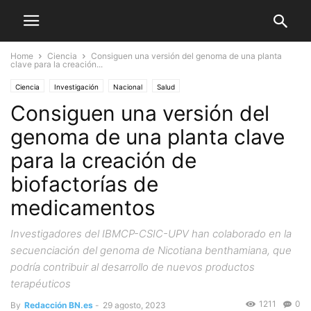
Home
Ciencia
Consiguen una versión del genoma de una planta
clave para la creación...
Ciencia
Investigación
Nacional
Salud
Consiguen una versión del
genoma de una planta clave
para la creación de
biofactorías de
medicamentos
Investigadores del IBMCP-CSIC-UPV han colaborado en la
secuenciación del genoma de Nicotiana benthamiana, que
podría contribuir al desarrollo de nuevos productos
terapéuticos
1211
0
By
Redacción BN.es
-
29 agosto, 2023