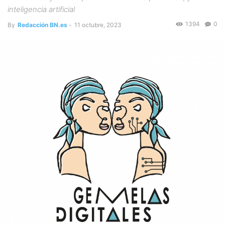
inteligencia artificial
1394
0
By
Redacción BN.es
-
11 octubre, 2023