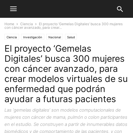
Home
Ciencia
El proyecto ‘Gemelas Digitales’ busca 300 mujeres
con cáncer avanzado, para crear...
Ciencia
Investigación
Nacional
Salud
El proyecto ‘Gemelas
Digitales’ busca 300 mujeres
con cáncer avanzado, para
crear modelos virtuales de su
enfermedad que podrán
ayudar a futuras pacientes
Las ‘gemelas digitales’ son modelos computacionales de
mujeres con cáncer de mama, pulmón o colon participantes
en el estudio. Se construyen a partir de innumerables datos
biomédicos y de comportamiento de las pacientes, y con