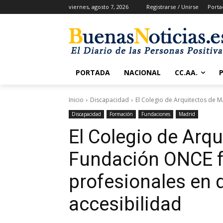
viernes, agosto 7, 2026
Registrarse / Unirse
Porta
PORTADA
NACIONAL
CC.AA.
Inicio
Discapacidad
El Colegio de Arquitectos de M
Discapacidad
Formación
Fundaciones
Madrid
El Colegio de Arqu
Fundación ONCE f
profesionales en d
accesibilidad