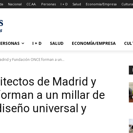
da
Nacional
CC.AA.
Personas
I + D
Salud
Economía/Empresa
Cultur
PERSONAS
I + D
SALUD
ECONOMÍA/EMPRESA
CUL
adrid y Fundación ONCE forman a un...
itectos de Madrid y
orman a un millar de
iseño universal y