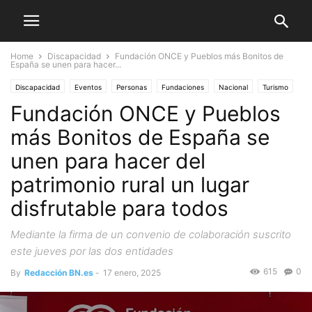
Home
Discapacidad
Fundación ONCE y Pueblos más Bonitos de
España se unen para hacer...
Discapacidad
Eventos
Personas
Fundaciones
Nacional
Turismo
Fundación ONCE y Pueblos
más Bonitos de España se
unen para hacer del
patrimonio rural un lugar
disfrutable para todos
Mediante la firma de un convenio de colaboración suscrito
este jueves por las dos entidades
615
0
By
Redacción BN.es
-
17 enero, 2025