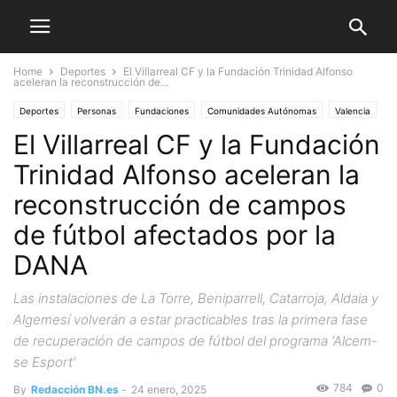
Home
Deportes
El Villarreal CF y la Fundación Trinidad Alfonso
aceleran la reconstrucción de...
Deportes
Personas
Fundaciones
Comunidades Autónomas
Valencia
El Villarreal CF y la Fundación
Trinidad Alfonso aceleran la
reconstrucción de campos
de fútbol afectados por la
DANA
Las instalaciones de La Torre, Beniparrell, Catarroja, Aldaia y
Algemesí volverán a estar practicables tras la primera fase
de recuperación de campos de fútbol del programa ‘Alcem-
se Esport’
784
0
By
Redacción BN.es
-
24 enero, 2025