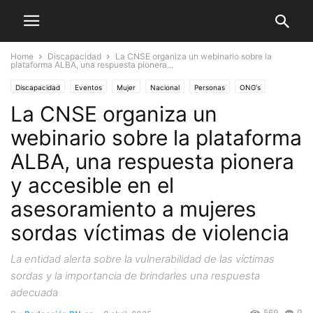
Home
Discapacidad
La CNSE organiza un webinario sobre la
plataforma ALBA, una respuesta pionera...
Discapacidad
Eventos
Mujer
Nacional
Personas
ONG's
La CNSE organiza un
webinario sobre la plataforma
ALBA, una respuesta pionera
y accesible en el
asesoramiento a mujeres
sordas víctimas de violencia
La entidad alerta sobre la vulnerabilidad de las víctimas
sordas y la importancia de brindarles una respuesta
adecuada
569
0