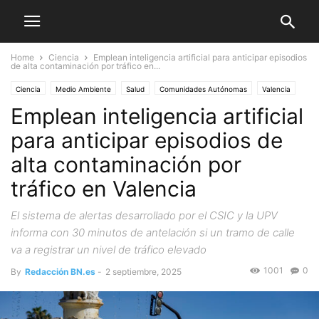
Home
Ciencia
Emplean inteligencia artificial para anticipar episodios
de alta contaminación por tráfico en...
Ciencia
Medio Ambiente
Salud
Comunidades Autónomas
Valencia
Emplean inteligencia artificial
para anticipar episodios de
alta contaminación por
tráfico en Valencia
El sistema de alertas desarrollado por el CSIC y la UPV
informa con 30 minutos de antelación si un tramo de calle
va a registrar un nivel de tráfico elevado
1001
0
By
Redacción BN.es
-
2 septiembre, 2025