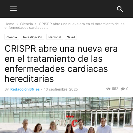
Home
Ciencia
CRISPR abre una nueva era en el tratamiento de las
enfermedades cardiacas...
Ciencia
Investigación
Nacional
Salud
CRISPR abre una nueva era
en el tratamiento de las
enfermedades cardiacas
hereditarias
552
0
By
Redacción BN.es
-
10 septiembre, 2025