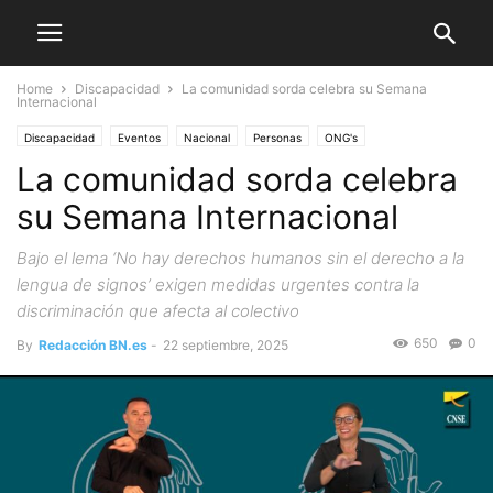
Home
Discapacidad
La comunidad sorda celebra su Semana
Internacional
Discapacidad
Eventos
Nacional
Personas
ONG's
La comunidad sorda celebra
su Semana Internacional
Bajo el lema ‘No hay derechos humanos sin el derecho a la
lengua de signos’ exigen medidas urgentes contra la
discriminación que afecta al colectivo
650
0
By
Redacción BN.es
-
22 septiembre, 2025