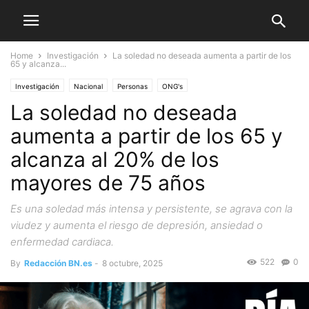
Home
Investigación
La soledad no deseada aumenta a partir de los
65 y alcanza...
Investigación
Nacional
Personas
ONG's
La soledad no deseada
aumenta a partir de los 65 y
alcanza al 20% de los
mayores de 75 años
Es una soledad más intensa y persistente, se agrava con la
viudez y aumenta el riesgo de depresión, ansiedad o
enfermedad cardiaca.
522
0
By
Redacción BN.es
-
8 octubre, 2025