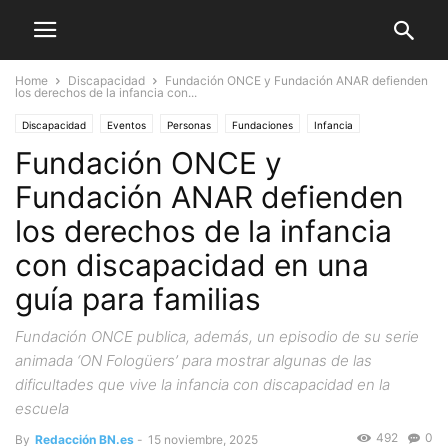
Home
Discapacidad
Fundación ONCE y Fundación ANAR defienden
los derechos de la infancia con...
Discapacidad
Eventos
Personas
Fundaciones
Infancia
Fundación ONCE y
Fundación ANAR defienden
los derechos de la infancia
con discapacidad en una
guía para familias
Fundación ONCE publica, además, un episodio de su serie
animada ‘ON Fologüers’ para mostrar algunas de las
dificultades que vive la infancia con discapacidad en la
escuela
492
0
By
Redacción BN.es
-
15 noviembre, 2025