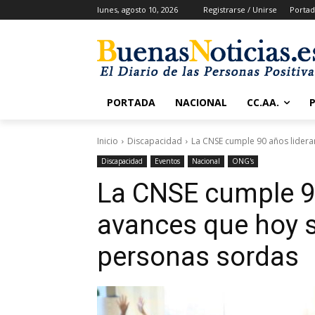
lunes, agosto 10, 2026
Registrarse / Unirse
Portad
PORTADA
NACIONAL
CC.AA.
Inicio
Discapacidad
La CNSE cumple 90 años lidera
Discapacidad
Eventos
Nacional
ONG's
La CNSE cumple 9
avances que hoy s
personas sordas