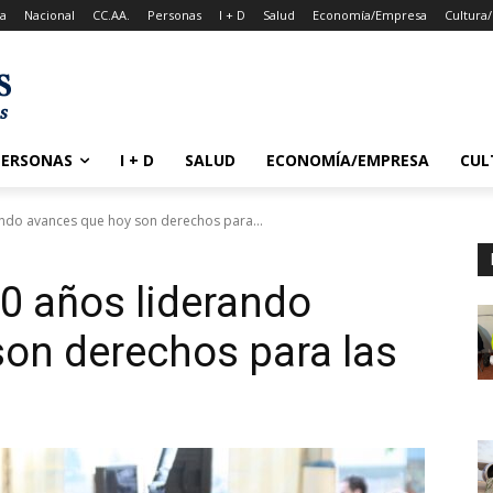
a
Nacional
CC.AA.
Personas
I + D
Salud
Economía/Empresa
Cultura
PERSONAS
I + D
SALUD
ECONOMÍA/EMPRESA
CUL
ndo avances que hoy son derechos para...
0 años liderando
on derechos para las