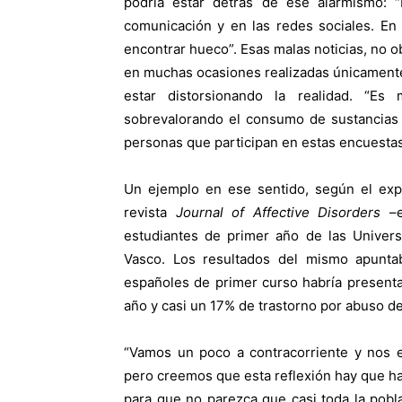
podría estar detrás de ese alarmismo:
comunicación y en las redes sociales. En
encontrar hueco”. Esas malas noticias, no o
en muchas ocasiones realizadas únicamente 
estar distorsionando la realidad. “E
sobrevalorando el consumo de sustancias 
personas que participan en estas encuestas
Un ejemplo en ese sentido, según el exp
revista
Journal of Affective Disorders
–e
estudiantes de primer año de las Univers
Vasco. Los resultados del mismo apuntab
españoles de primer curso habría presenta
año y casi un 17% de trastorno por abuso de
“Vamos un poco a contracorriente y nos e
pero creemos que esta reflexión hay que ha
para que no parezca que casi toda la pobl