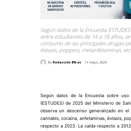
Según datos de la Encuesta ESTUDES d
entre estudiantes de 14 a 18 años, s
consumo de las principales drogas (al
éxtasis, poppers, metanfetaminas, etc.
By
Redacción BN.es
11 mayo, 2026
Según datos de la Encuesta sobre uso
(ESTUDES) de 2025 del Ministerio de Sani
observa un descenso generalizado en el c
cannabis, cocaína, anfetaminas, éxtasis, po
respecto a 2023. La caída respecto a 2012