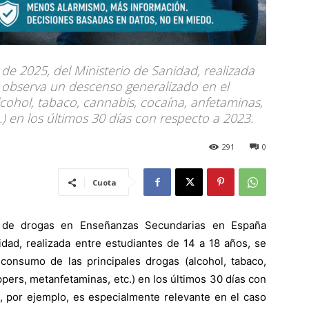
e 2025, del Ministerio de Sanidad, realizada
e observa un descenso generalizado en el
cohol, tabaco, cannabis, cocaína, anfetaminas,
) en los últimos 30 días con respecto a 2023.
291
0
Cuota
 de drogas en Enseñanzas Secundarias en España
dad, realizada entre estudiantes de 14 a 18 años, se
onsumo de las principales drogas (alcohol, tabaco,
ppers, metanfetaminas, etc.) en los últimos 30 días con
, por ejemplo, es especialmente relevante en el caso