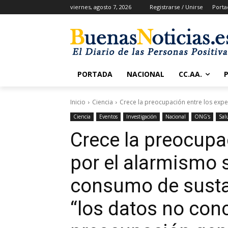
viernes, agosto 7, 2026
Registrarse / Unirse
Porta
PORTADA
NACIONAL
CC.AA.
Inicio
Ciencia
Crece la preocupación entre los exper
Ciencia
Eventos
Investigación
Nacional
ONG's
Sal
Crece la preocupa
por el alarmismo s
consumo de sustan
“los datos no con