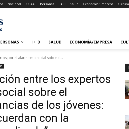
da
Nacional
CC.AA.
Personas
I + D
Salud
Economía/Empresa
Cultur
PERSONAS
I + D
SALUD
ECONOMÍA/EMPRESA
CUL
tos por el alarmismo social sobre el...
ud
ción entre los expertos
ocial sobre el
cias de los jóvenes:
cuerdan con la