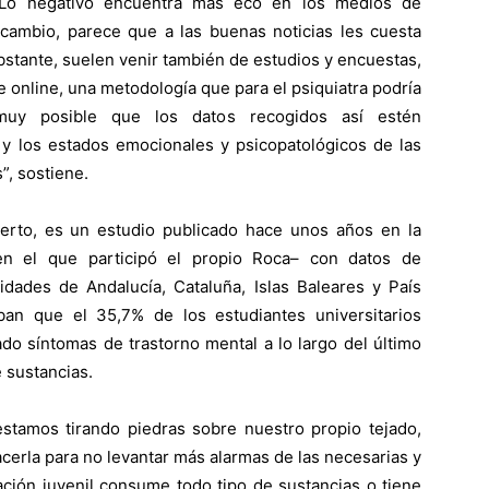
 “Lo negativo encuentra más eco en los medios de
 cambio, parece que a las buenas noticias les cuesta
bstante, suelen venir también de estudios y encuestas,
online, una metodología que para el psiquiatra podría
s muy posible que los datos recogidos así estén
y los estados emocionales y psicopatológicos de las
”, sostiene.
erto, es un estudio publicado hace unos años en la
n el que participó el propio Roca– con datos de
idades de Andalucía, Cataluña, Islas Baleares y País
an que el 35,7% de los estudiantes universitarios
do síntomas de trastorno mental a lo largo del último
 sustancias.
stamos tirando piedras sobre nuestro propio tejado,
cerla para no levantar más alarmas de las necesarias y
ación juvenil consume todo tipo de sustancias o tiene