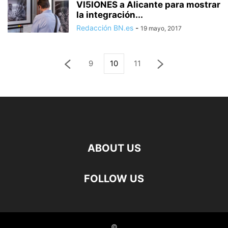
VI5IONES a Alicante para mostrar
la integración...
Redacción BN.es
-
19 mayo, 2017
9
10
11
ABOUT US
FOLLOW US
©