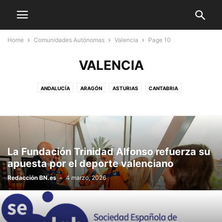
Home
Comunidades Autónomas
Valencia
Page 10
VALENCIA
ANDALUCÍA
ARAGÓN
ASTURIAS
CANTABRIA
CASTILLA LA MANCHA
CASTILLA Y LEÓN
CATALUÑA
CEUTA Y MELILLA
EXTREMADURA
GALICIA
ISLAS BALEARES
ISLAS CANARIAS
LA RIOJA
MADRID
MURCIA
NAVARRA
PAÍS VASCO
VALENCIA
La Fundación Trinidad Alfonso refuerza su
apuesta por el deporte valenciano
Redacción BN.es
-
4 marzo, 2026