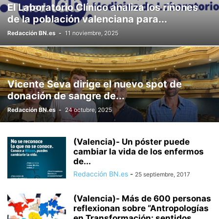
El Laboratorio Clínico analiza los riñones
de la población valenciana para...
Redacción BN.es
-
11 noviembre, 2025
Vicente Seva dirige el nuevo spot de
donación de sangre de...
Redacción BN.es
-
24 octubre, 2025
(Valencia)- Un póster puede
cambiar la vida de los enfermos
de...
Redacción BN.es
-
25 septiembre, 2017
(Valencia)- Más de 600 personas
reflexionan sobre “Antropologías
en Transformación: sentidos,...