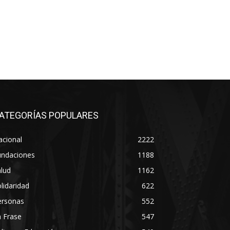
ATEGORÍAS POPULARES
acional
2222
undaciones
1188
lud
1162
lidaridad
622
ersonas
552
 Frase
547