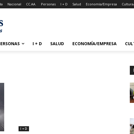
da
Nacional
CC.AA.
Personas
I + D
Salud
Economía/Empresa
Cultura
PERSONAS
I + D
SALUD
ECONOMÍA/EMPRESA
CUL
I + D