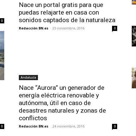
Nace un portal gratis para que
puedas relajarte en casa con
sonidos captados de la naturaleza
0
Redacción BN.es
-
25 noviembre, 2016
0
Andalucía
Nace “Aurora” un generador de
energía eléctrica renovable y
autónoma, útil en caso de
desastres naturales y zonas de
conflictos
Redacción BN.es
-
24 noviembre, 2016
0
0