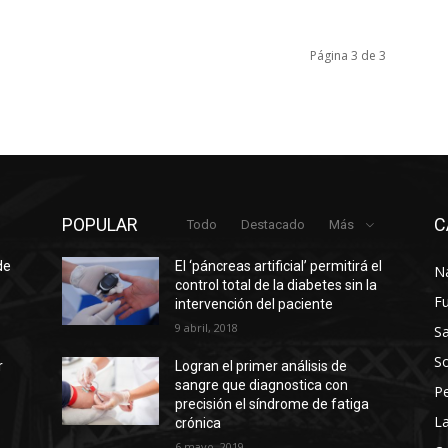
Página 3 de 3
POPULAR
C
Todo
Destacado
Más
de
El ‘páncreas artificial’ permitirá el
N
control total de la diabetes sin la
F
intervención del paciente
9 abril, 2018
Sa
So
r
Logran el primer análisis de
sangre que diagnostica con
P
precisión el síndrome de fatiga
La
crónica
6 mayo, 2019