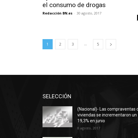
el consumo de drogas
Redacción BN.es
-
30 agosto, 2017
...
1
2
3
5
SELECCIÓN
(Nacional)- Las compraventas 
viviendas se incrementaron un
19,3% en junio
8 agosto, 2017