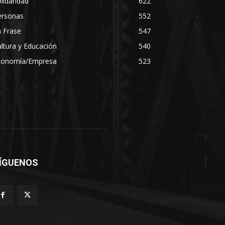
lidaridad
622
ersonas
552
 Frase
547
ltura y Educación
540
conomía/Empresa
523
ÍGUENOS