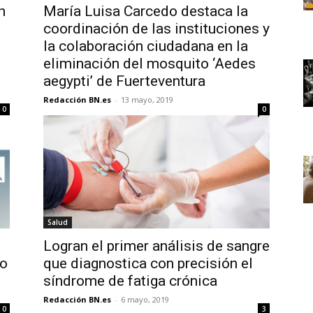
n
María Luisa Carcedo destaca la
coordinación de las instituciones y
la colaboración ciudadana en la
eliminación del mosquito ‘Aedes
aegypti’ de Fuerteventura
Redacción BN.es
-
13 mayo, 2019
0
0
Salud
Logran el primer análisis de sangre
vo
que diagnostica con precisión el
síndrome de fatiga crónica
Redacción BN.es
-
6 mayo, 2019
0
3