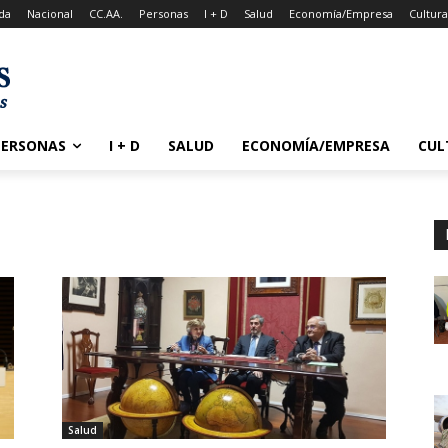
da
Nacional
CC.AA.
Personas
I + D
Salud
Economía/Empresa
Cultur
PERSONAS
I + D
SALUD
ECONOMÍA/EMPRESA
CUL
Salud