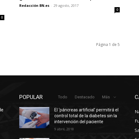
Redacción BN.es
-
29 agosto, 2017
0
0
Página 1 de 5
POPULAR
C
Todo
Destacado
Más
de
El ‘páncreas artificial’ permitirá el
N
control total de la diabetes sin la
F
intervención del paciente
9 abril, 2018
Sa