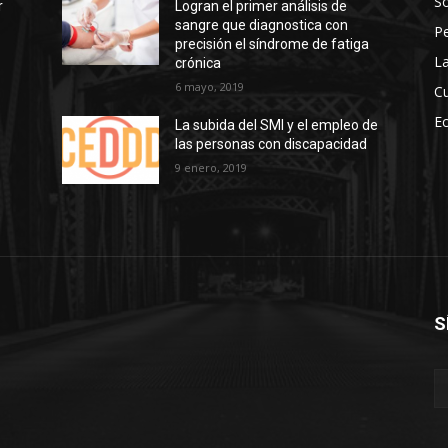
So
r
Logran el primer análisis de
sangre que diagnostica con
P
precisión el síndrome de fatiga
La
crónica
6 mayo, 2019
Cu
E
La subida del SMI y el empleo de
las personas con discapacidad
s
9 enero, 2019
S