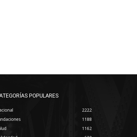
ATEGORÍAS POPULARES
acional
2222
undaciones
1188
lud
1162