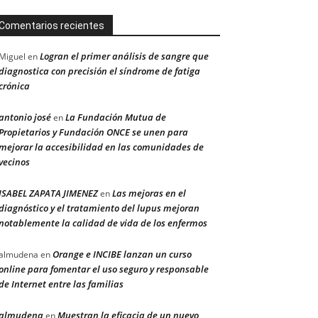
Comentarios recientes
Logran el primer análisis de sangre que
Miguel
en
diagnostica con precisión el síndrome de fatiga
crónica
antonio josé
La Fundación Mutua de
en
Propietarios y Fundación ONCE se unen para
mejorar la accesibilidad en las comunidades de
vecinos
ISABEL ZAPATA JIMENEZ
Las mejoras en el
en
diagnóstico y el tratamiento del lupus mejoran
notablemente la calidad de vida de los enfermos
Orange e INCIBE lanzan un curso
almudena
en
online para fomentar el uso seguro y responsable
de Internet entre las familias
almudena
Muestran la eficacia de un nuevo
en