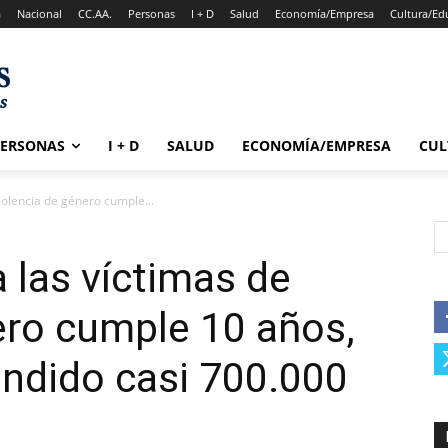
a
Nacional
CC.AA.
Personas
I + D
Salud
Economía/Empresa
Cultura/Ed
PERSONAS
I + D
SALUD
ECONOMÍA/EMPRESA
CUL
iolencia de género cumple...
 las víctimas de
ero cumple 10 años,
endido casi 700.000