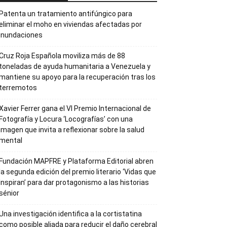
Patenta un tratamiento antifúngico para
eliminar el moho en viviendas afectadas por
inundaciones
Cruz Roja Española moviliza más de 88
toneladas de ayuda humanitaria a Venezuela y
mantiene su apoyo para la recuperación tras los
terremotos
Xavier Ferrer gana el VI Premio Internacional de
Fotografía y Locura ‘Locografías’ con una
imagen que invita a reflexionar sobre la salud
mental
Fundación MAPFRE y Plataforma Editorial abren
la segunda edición del premio literario ‘Vidas que
Inspiran’ para dar protagonismo a las historias
sénior
Una investigación identifica a la cortistatina
como posible aliada para reducir el daño cerebral