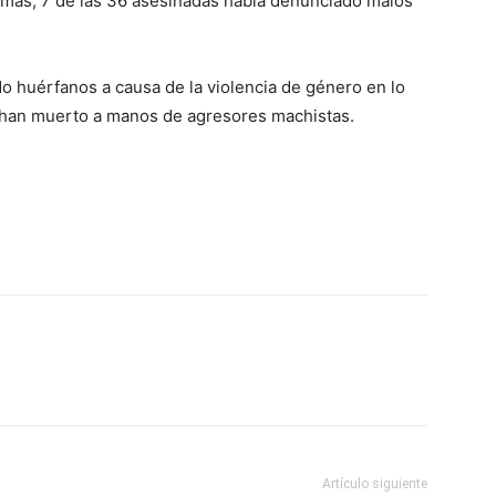
emás, 7 de las 36 asesinadas había denunciado malos
 huérfanos a causa de la violencia de género en lo
 han muerto a manos de agresores machistas.
Artículo siguiente