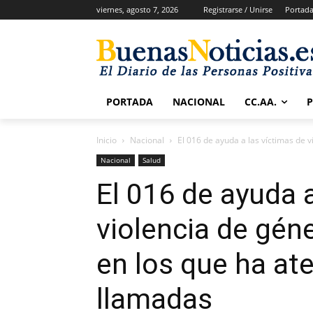
viernes, agosto 7, 2026
Registrarse / Unirse
Portad
PORTADA
NACIONAL
CC.AA.
Inicio
Nacional
El 016 de ayuda a las víctimas de v
Nacional
Salud
El 016 de ayuda a
violencia de gén
en los que ha at
llamadas