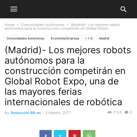
Home
Comunidades Autónomas
(Madrid)- Los mejores robots
autónomos para la construcción competirán en Global Robot...
Comunidades Autónomas
Economía/Empresa
I + D
Madrid
(Madrid)- Los mejores robots
Multimedia
autónomos para la
construcción competirán en
Global Robot Expo, una de
las mayores ferias
internacionales de robótica
2124
0
By
Redacción BN.es
-
2 febrero, 2017