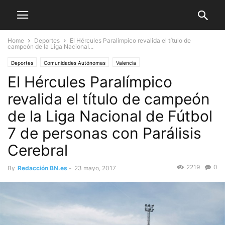
Home
Deportes
El Hércules Paralímpico revalida el título de
campeón de la Liga Nacional...
Deportes
Comunidades Autónomas
Valencia
El Hércules Paralímpico
revalida el título de campeón
de la Liga Nacional de Fútbol
7 de personas con Parálisis
Cerebral
2219
0
By
Redacción BN.es
-
23 mayo, 2017