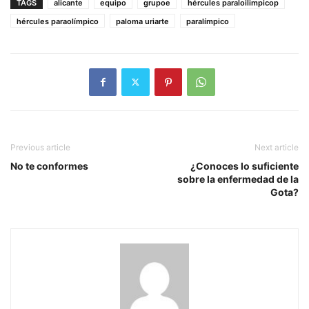
TAGS
alicante
equipo
grupoe
hércules paraloilimpicop
hércules paraolímpico
paloma uriarte
paralímpico
Previous article
Next article
No te conformes
¿Conoces lo suficiente
sobre la enfermedad de la
Gota?